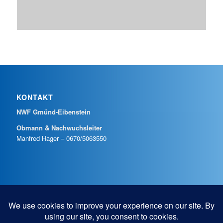
KONTAKT
NWF Gmünd-Eibenstein
Obmann & Nachwuchsleiter
Manfred Hager – 0670/5063550
SOCIAL LINKS
facebook
instagram
youtube