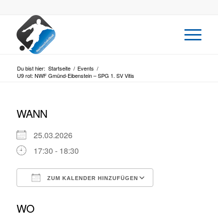
Du bist hier:
Startseite
/
Events
/
U9 rot: NWF Gmünd-Eibenstein – SPG 1. SV Vitis
WANN
25.03.2026
17:30 - 18:30
ZUM KALENDER HINZUFÜGEN
ICS herunterladen
Google Kalende
WO