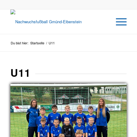
Du bist hier:
Startseite
/
U11
U11